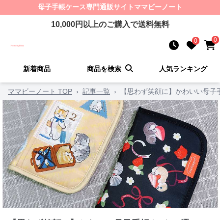
母子手帳ケース
専門通販サイト
ママビーノート
10,000
円以上のご購入で送料無料
0
0
新着商品
商品を検索
人気ランキング
ママビーノート TOP
›
記事一覧
›
【思わず笑顔に】かわいい母子