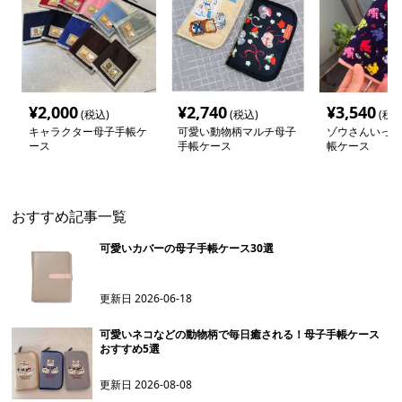
¥
2,000
¥
2,740
¥
3,540
(税込)
(税込)
(税込
キャラクター母子手帳ケ
可愛い動物柄マルチ母子
ゾウさんいっぱ
ース
手帳ケース
帳ケース
おすすめ記事一覧
可愛いカバーの母子手帳ケース30選
更新日
2026-06-18
可愛いネコなどの動物柄で毎日癒される！母子手帳ケース
おすすめ5選
更新日
2026-08-08