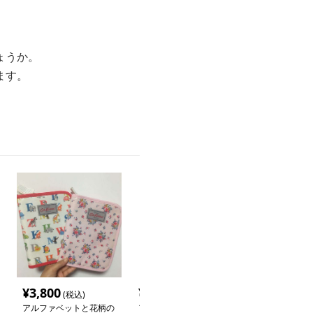
ょうか。
ます。
¥
3,800
¥
4,060
¥
5,480
(税込)
(税込)
(税込
アルファベットと花柄の
アルファベットと動物の
キルティングチ