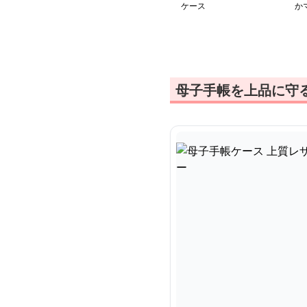
ケース
か
物
母子手帳を上品に守