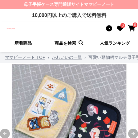
母子手帳ケース
専門通販サイト
ママビーノート
10,000
円以上のご購入で送料無料
0
0
新着商品
商品を検索
人気ランキング
ママビーノート TOP
›
かわいいの一覧
›
可愛い動物柄マルチ母子
Previous slide
Ne