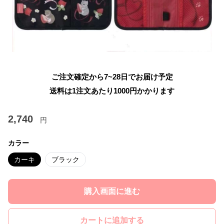
ご注文確定から7~28日でお届け予定
送料は1注文あたり
1000
円かかります
2,740
円
カラー
カーキ
ブラック
購入画面に進む
カートに追加する