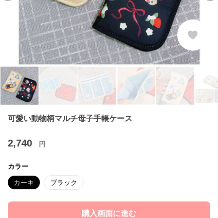
可愛い動物柄マルチ母子手帳ケース
2,740
円
カラー
カーキ
ブラック
購入画面に進む