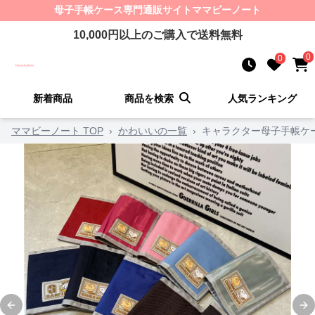
母子手帳ケース
専門通販サイト
ママビーノート
10,000
円以上のご購入で送料無料
0
0
新着商品
商品を検索
人気ランキング
ママビーノート TOP
›
かわいいの一覧
›
キャラクター母子手帳ケ
Previous slide
Ne