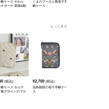
手帳ケース やわら
くまのプーさん風母子手
アルファベットと動物の
チポーチ 星柄&動
帳ケース
母子手帳ケース
リント
もっと見る
40
¥
2,700
¥
3,420
(税込)
(税込)
(税込)
手帳ケース キルテ
花鳥模様の母子手帳ケー
上質素材の多機能母子手
グ風デザインのマル
ス
帳ケース
ース