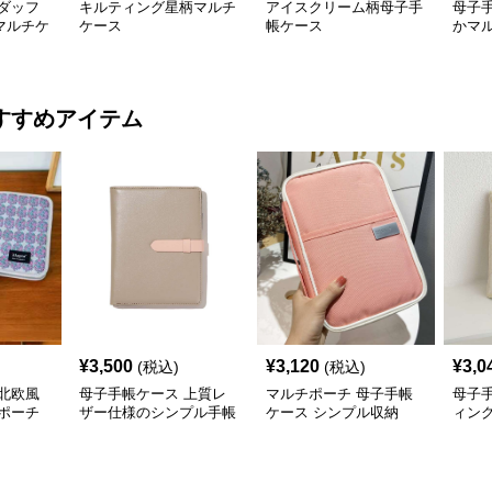
ダッフ
キルティング星柄マルチ
アイスクリーム柄母子手
母子
マルチケ
ケース
帳ケース
かマル
物プ
すすめアイテム
¥
3,500
¥
3,120
¥
3,0
(税込)
(税込)
北欧風
母子手帳ケース 上質レ
マルチポーチ 母子手帳
母子
ポーチ
ザー仕様のシンプル手帳
ケース シンプル収納
ィン
カバー
チケ