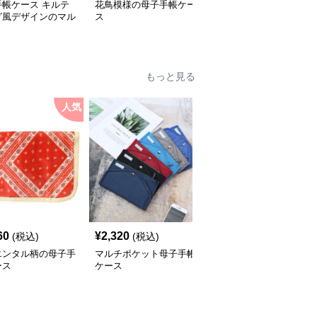
手帳ケース キルテ
花鳥模様の母子手帳ケー
上質素材の多機能母子手
グ風デザインのマル
ス
帳ケース
ース
もっと見る
人気
人
60
¥
2,320
¥
2,740
(税込)
(税込)
(税込)
エンタル柄の母子手
マルチポケット母子手帳
多機能ポーチ型母子手帳
ース
ケース
ケース