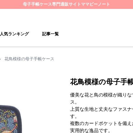
母子手帳ケース
専門通販サイト
ママビーノート
人気ランキング
記事一覧
›
花鳥模様の母子手帳ケース
花鳥模様の母子手
優美な花と鳥の模様が織りな
ス。
上質な生地と丈夫なファスナ
す。
複数のカードポケットを備え
実用的な逸品です。