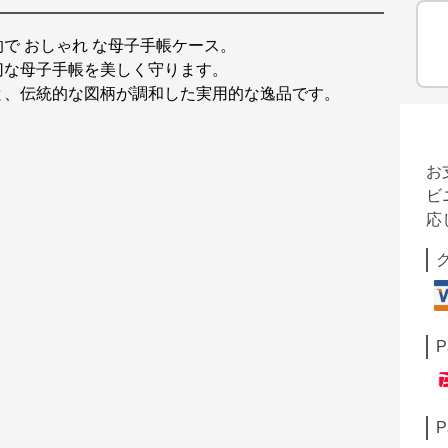
で おしゃれ な母子手帳ケース。
切な母子手帳を美しく守ります。
と、伝統的な図柄が調和した実用的な逸品です。
お
ビ
応
P
P