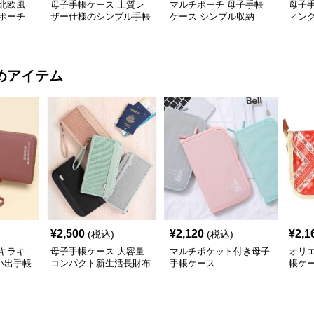
北欧風
母子手帳ケース 上質レ
マルチポーチ 母子手帳
母子
ポーチ
ザー仕様のシンプル手帳
ケース シンプル収納
ィン
カバー
チケ
めアイテム
¥
2,500
¥
2,120
¥
2,1
(税込)
(税込)
キラキ
母子手帳ケース 大容量
マルチポケット付き母子
オリ
い出手帳
コンパクト新生活長財布
手帳ケース
帳ケ
お出かけケース