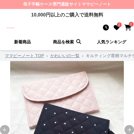
母子手帳ケース
専門通販サイト
ママビーノート
10,000
円以上のご購入で送料無料
0
0
新着商品
商品を検索
人気ランキング
ママビーノート TOP
›
かわいいの一覧
›
キルティング星柄マルチ
Previous slide
Ne