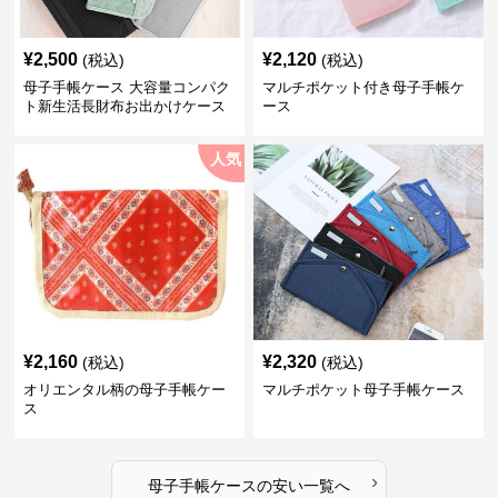
¥
2,500
¥
2,120
(税込)
(税込)
母子手帳ケース 大容量コンパク
マルチポケット付き母子手帳ケ
ト新生活長財布お出かけケース
ース
人気
¥
2,160
¥
2,320
(税込)
(税込)
オリエンタル柄の母子手帳ケー
マルチポケット母子手帳ケース
ス
›
母子手帳ケース
の
安い
一覧へ