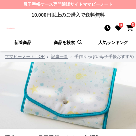
母子手帳ケース
専門通販サイト
ママビーノート
10,000
円以上のご購入で送料無料
0
0
新着商品
商品を検索
人気ランキング
ママビーノート TOP
›
記事一覧
›
手作りっぽい母子手帳おすすめ