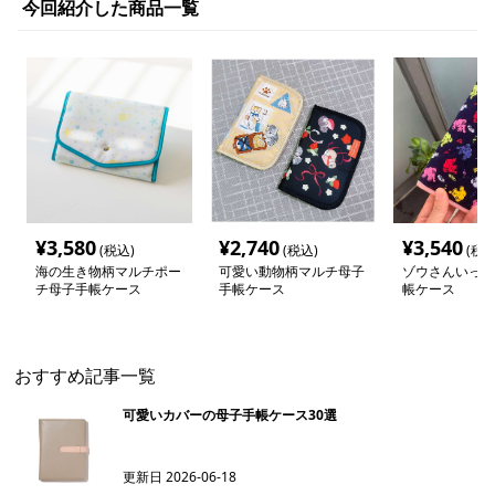
今回紹介した商品一覧
¥
3,580
¥
2,740
¥
3,540
(税込)
(税込)
(税込
海の生き物柄マルチポー
可愛い動物柄マルチ母子
ゾウさんいっぱ
チ母子手帳ケース
手帳ケース
帳ケース
おすすめ記事一覧
可愛いカバーの母子手帳ケース30選
更新日
2026-06-18