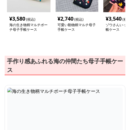
¥
3,580
¥
2,740
¥
3,540
(税込)
(税込)
(税込
海の生き物柄マルチポー
可愛い動物柄マルチ母子
ゾウさんいっぱ
チ母子手帳ケース
手帳ケース
帳ケース
手作り感あふれる海の仲間たち母子手帳ケー
ス