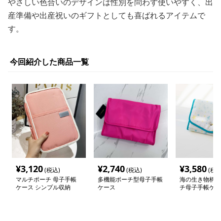
やさしい色合いのデザインは性別を問わず使いやすく、出
産準備や出産祝いのギフトとしても喜ばれるアイテムで
す。
今回紹介した商品一覧
¥
3,120
¥
2,740
¥
3,580
(税込)
(税込)
(税込
マルチポーチ 母子手帳
多機能ポーチ型母子手帳
海の生き物柄マ
ケース シンプル収納
ケース
チ母子手帳ケー