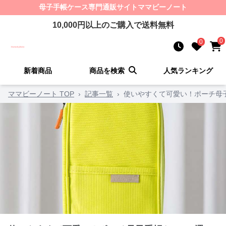
母子手帳ケース
専門通販サイト
ママビーノート
10,000
円以上のご購入で送料無料
0
0
新着商品
商品を検索
人気ランキング
ママビーノート TOP
›
記事一覧
›
使いやすくて可愛い！ポーチ母