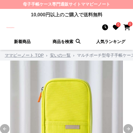
母子手帳ケース
専門通販サイト
ママビーノート
10,000
円以上のご購入で送料無料
0
0
新着商品
商品を検索
人気ランキング
ママビーノート TOP
›
安いの一覧
›
マルチポーチ型母子手帳ケー
Previous slide
Ne