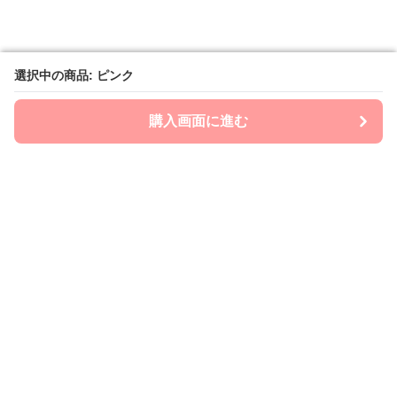
選択中の商品: ピンク
選択中の商品: ピンク
購入画面に進む
購入画面に進む
ママビーノート
について