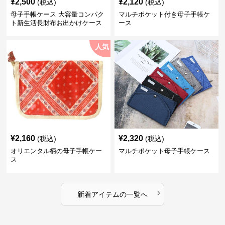
¥
2,500
¥
2,120
(税込)
(税込)
母子手帳ケース 大容量コンパク
マルチポケット付き母子手帳ケ
ト新生活長財布お出かけケース
ース
人気
¥
2,160
¥
2,320
(税込)
(税込)
オリエンタル柄の母子手帳ケー
マルチポケット母子手帳ケース
ス
›
新着アイテムの一覧へ