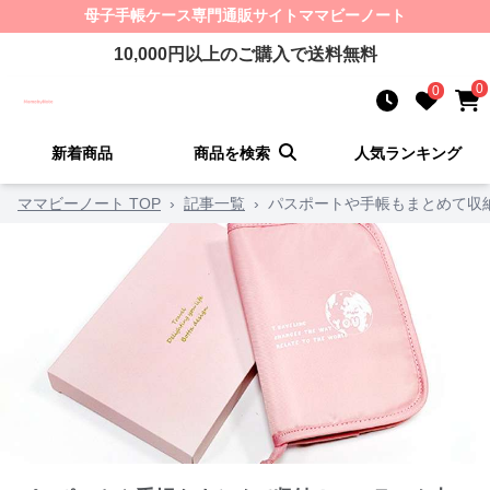
母子手帳ケース
専門通販サイト
ママビーノート
10,000
円以上のご購入で送料無料
0
0
新着商品
商品を検索
人気ランキング
ママビーノート TOP
›
記事一覧
›
パスポートや手帳もまとめて収