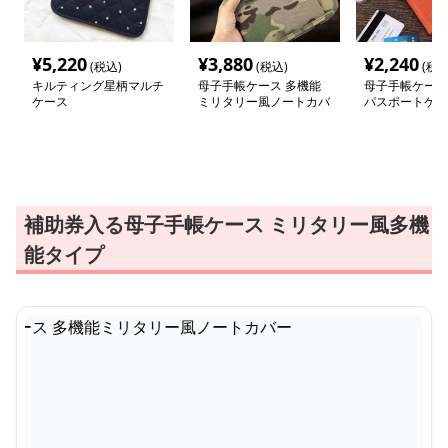
¥
5,220
¥
3,880
¥
2,240
(税込)
(税込)
(税込
キルティング星柄マルチ
母子手帳ケース 多機能
母子手帳ケース
ケース
ミリタリー風ノートカバ
パスポートケー
ー
補助券入る母子手帳ケース ミリタリー風多機
能タイプ