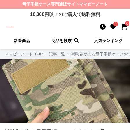
母子手帳ケース
専門通販サイト
ママビーノート
10,000
円以上のご購入で送料無料
0
0
新着商品
商品を検索
人気ランキング
ママビーノート TOP
›
記事一覧
›
補助券が入る母子手帳ケースおす