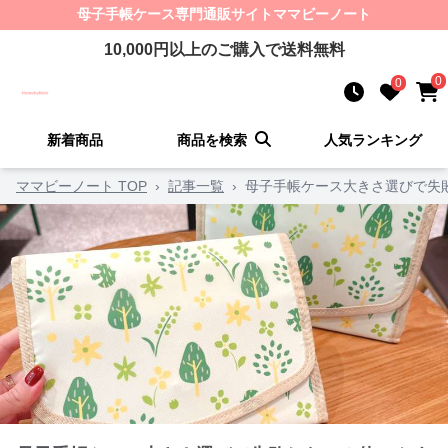
母子手帳ケース
専門通販サイト
ママビーノート
10,000
円以上のご購入で送料無料
0
0
新着商品
商品を検索
人気ランキング
ママビーノート TOP
›
記事一覧
›
母子手帳ケース大きさ選びで失