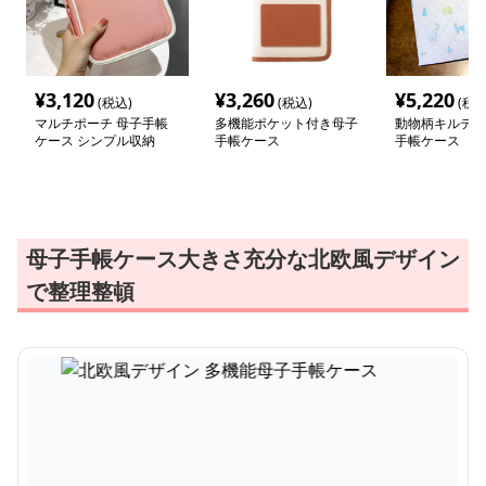
¥
3,120
¥
3,260
¥
5,220
(税込)
(税込)
(税込
マルチポーチ 母子手帳
多機能ポケット付き母子
動物柄キルティ
ケース シンプル収納
手帳ケース
手帳ケース
母子手帳ケース大きさ充分な北欧風デザイン
で整理整頓