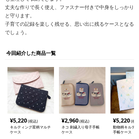
丈夫な作りで長く使え、ファスナー付きで中身をしっかり
と守ります。
子育ての記録を楽しく残せる、思い出に残るケースとなる
でしょう。
今回紹介した商品一覧
¥
5,220
¥
2,960
¥
5,220
(税込)
(税込)
(税込
キルティング星柄マルチ
ネコ 刺繍入り母子手帳
動物柄キルティ
ケース
ケース
手帳ケース