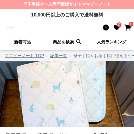
母子手帳ケース
専門通販サイト
ママビーノート
10,000
円以上のご購入で送料無料
0
0
新着商品
商品を検索
人気ランキング
ママビーノート TOP
›
記事一覧
›
母子手帳やお薬手帳に使えるケ