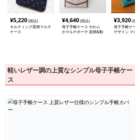
¥
5,220
¥
4,640
¥
3,920
(税込)
(税込)
(税込
キルティング星柄マルチ
母子手帳ケース やわら
母子手帳ケース
ケース
かマルチポーチ 星柄&動
デザイン マル
物プリント
軽いレザー調の上質なシンプル母子手帳ケー
ス