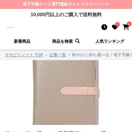
母子手帳ケース
専門通販サイト
ママビーノート
10,000
円以上のご購入で送料無料
0
0
新着商品
商品を検索
人気ランキング
ママビーノート TOP
›
記事一覧
›
軽やかに持ち運べる！母子手帳ケ