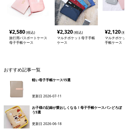
¥
2,580
¥
2,320
¥
2,120
(税込)
(税込)
(税込
旅行用パスポートケース
マルチポケット母子手帳
マルチポケット
母子手帳ケース
ケース
手帳ケース
おすすめ記事一覧
軽い母子手帳ケース15選
更新日
2026-07-11
お子様の記録が愛おしくなる！母子手帳ケースパンどろぼ
う5選
更新日
2026-06-18