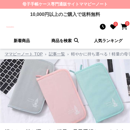
母子手帳ケース
専門通販サイト
ママビーノート
10,000
円以上のご購入で送料無料
0
0
新着商品
商品を検索
人気ランキング
ママビーノート TOP
›
記事一覧
›
軽やかに持ち運べる！軽量の母