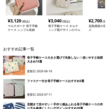
¥
3,120
¥
3,040
¥
2,700
(税込)
(税込)
(税込
マルチポーチ 母子手帳
母子手帳ケース キルテ
花鳥模様の母子
ケース シンプル収納
ィング風デザインのマル
ス
チケース
おすすめ記事一覧
母子手帳ケース大きさ選びで失敗しない！使いやすさ抜群
大きめ15選
更新日
2026-06-18
ファスナー付き母子手帳ケースおすすめ5選
更新日
2026-07-11
見開きで見やすい！手作り感あふれる母子手帳ケースの作
り方を参考にしたいデザインおすすめ20選