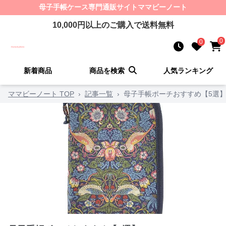
母子手帳ケース
専門通販サイト
ママビーノート
10,000
円以上のご購入で送料無料
0
0
新着商品
商品を検索
人気ランキング
ママビーノート TOP
›
記事一覧
›
母子手帳ポーチおすすめ【5選