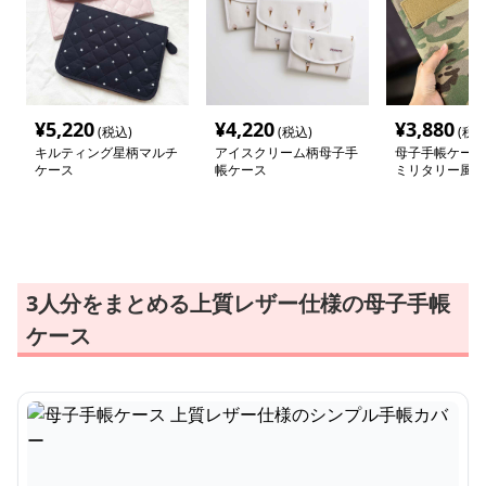
¥
5,220
¥
4,220
¥
3,880
(税込)
(税込)
(税込
キルティング星柄マルチ
アイスクリーム柄母子手
母子手帳ケース
ケース
帳ケース
ミリタリー風ノ
ー
3人分をまとめる上質レザー仕様の母子手帳
ケース