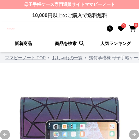
母子手帳ケース
専門通販サイト
ママビーノート
10,000
円以上のご購入で送料無料
0
0
新着商品
商品を検索
人気ランキング
ママビーノート TOP
›
おしゃれの一覧
›
幾何学模様 母子手帳ケー
Previous slide
Ne