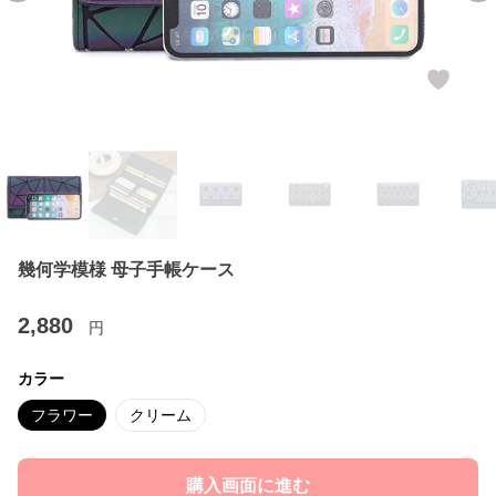
幾何学模様 母子手帳ケース
2,880
円
カラー
フラワー
クリーム
購入画面に進む