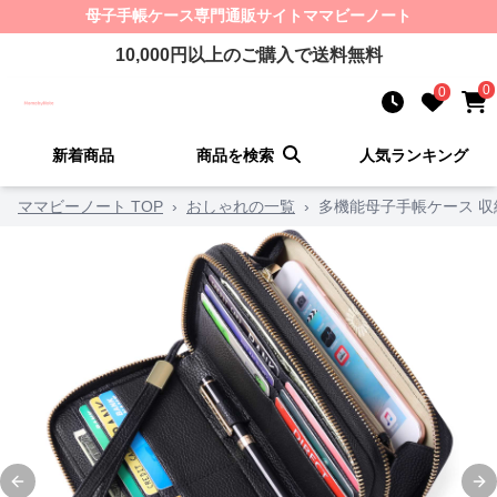
母子手帳ケース
専門通販サイト
ママビーノート
10,000
円以上のご購入で送料無料
0
0
新着商品
商品を検索
人気ランキング
ママビーノート TOP
›
おしゃれの一覧
›
多機能母子手帳ケース 収
Previous slide
Ne