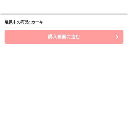
選択中の商品: カーキ
選択中の商品: カーキ
購入画面に進む
購入画面に進む
ママビーノート
について
会社概要