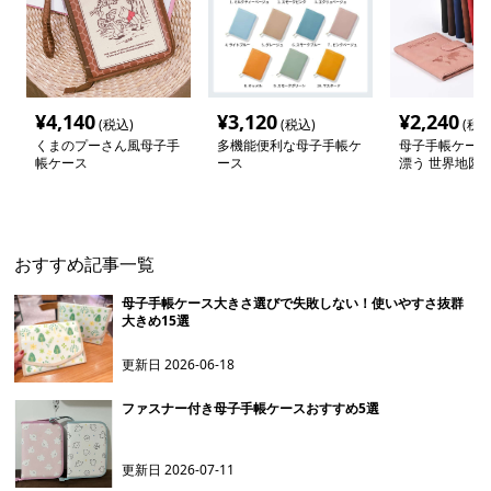
¥
4,140
¥
3,120
¥
2,240
(税込)
(税込)
(税込
くまのプーさん風母子手
多機能便利な母子手帳ケ
母子手帳ケース
帳ケース
ース
漂う 世界地図柄
帳・パスポート
おすすめ記事一覧
母子手帳ケース大きさ選びで失敗しない！使いやすさ抜群
大きめ15選
更新日
2026-06-18
ファスナー付き母子手帳ケースおすすめ5選
更新日
2026-07-11