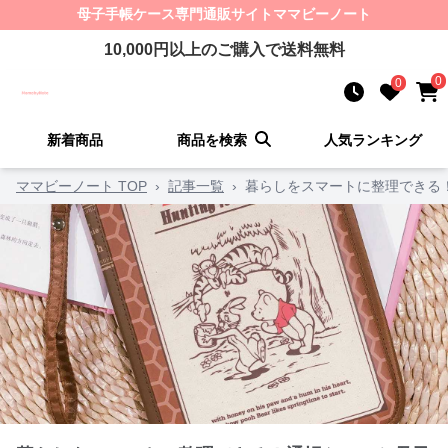
母子手帳ケース
専門通販サイト
ママビーノート
10,000
円以上のご購入で送料無料
0
0
新着商品
商品を検索
人気ランキング
ママビーノート TOP
›
記事一覧
›
暮らしをスマートに整理できる