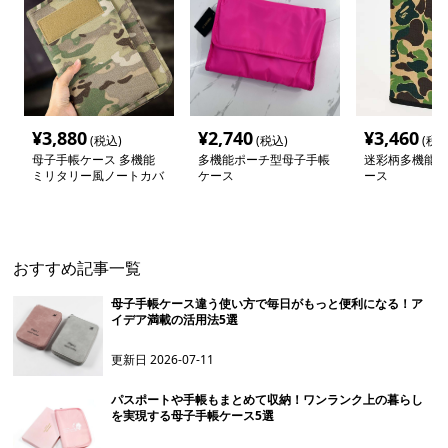
¥
3,880
¥
2,740
¥
3,460
(税込)
(税込)
(税込
母子手帳ケース 多機能
多機能ポーチ型母子手帳
迷彩柄多機能母
ミリタリー風ノートカバ
ケース
ース
ー
おすすめ記事一覧
母子手帳ケース違う使い方で毎日がもっと便利になる！ア
イデア満載の活用法5選
更新日
2026-07-11
パスポートや手帳もまとめて収納！ワンランク上の暮らし
を実現する母子手帳ケース5選