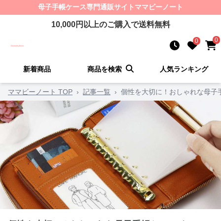
母子手帳ケース
専門通販サイト
ママビーノート
10,000
円以上のご購入で送料無料
0
0
新着商品
商品を検索
人気ランキング
ママビーノート TOP
›
記事一覧
›
個性を大切に！おしゃれな母子