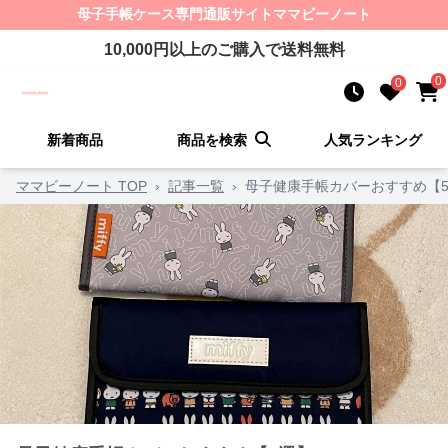
母子手帳ケース
専門通販サイト
ママビーノート
10,000
円以上のご購入で送料無料
0
0
新着商品
商品を検索
人気ランキング
ママビーノート TOP
›
記事一覧
›
母子健康手帳カバーおすすめ【