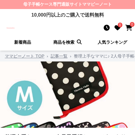
母子手帳ケース
専門通販サイト
ママビーノート
10,000
円以上のご購入で送料無料
0
0
新着商品
商品を検索
人気ランキング
ママビーノート TOP
›
記事一覧
›
整理上手なママに♪ 2人母子手