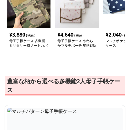
¥
3,880
¥
4,640
¥
2,040
(税込)
(税込)
(税込
母子手帳ケース 多機能
母子手帳ケース やわら
マルチポケット
ミリタリー風ノートカバ
かマルチポーチ 星柄&動
ケース
ー
物プリント
豊富な柄から選べる多機能2人母子手帳ケー
ス