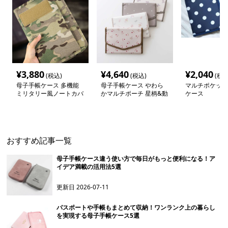
¥
3,880
¥
4,640
¥
2,040
(税込)
(税込)
(税込
母子手帳ケース 多機能
母子手帳ケース やわら
マルチポケット
ミリタリー風ノートカバ
かマルチポーチ 星柄&動
ケース
ー
物プリント
おすすめ記事一覧
母子手帳ケース違う使い方で毎日がもっと便利になる！ア
イデア満載の活用法5選
更新日
2026-07-11
パスポートや手帳もまとめて収納！ワンランク上の暮らし
を実現する母子手帳ケース5選