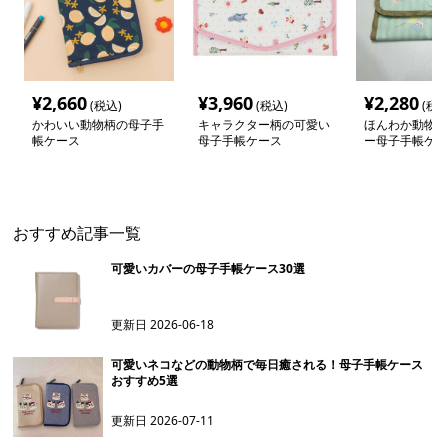
¥
2,660
¥
3,960
¥
2,280
(税込)
(税込)
(税込
かわいい動物柄の母子手
キャラクター柄の可愛い
ほんわか動物キ
帳ケース
母子手帳ケース
ー母子手帳ケー
おすすめ記事一覧
可愛いカバーの母子手帳ケース30選
更新日
2026-06-18
可愛いネコなどの動物柄で毎日癒される！母子手帳ケース
おすすめ5選
更新日
2026-07-11