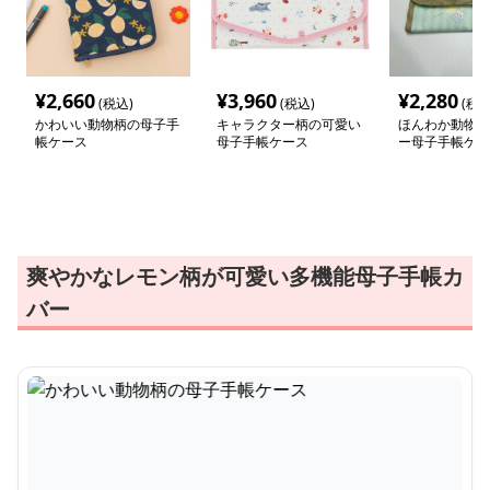
¥
2,660
¥
3,960
¥
2,280
(税込)
(税込)
(税込
かわいい動物柄の母子手
キャラクター柄の可愛い
ほんわか動物キ
帳ケース
母子手帳ケース
ー母子手帳ケー
爽やかなレモン柄が可愛い多機能母子手帳カ
バー