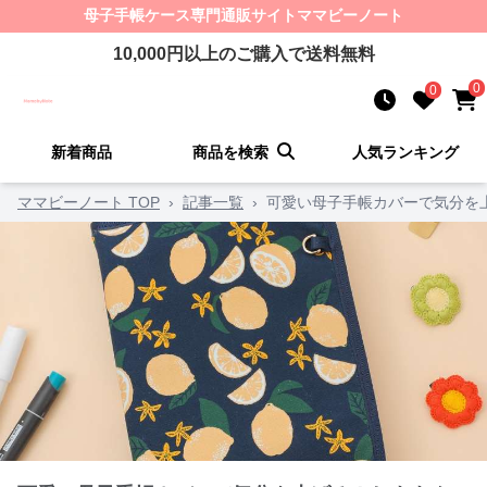
母子手帳ケース
専門通販サイト
ママビーノート
10,000
円以上のご購入で送料無料
0
0
新着商品
商品を検索
人気ランキング
ママビーノート TOP
›
記事一覧
›
可愛い母子手帳カバーで気分を