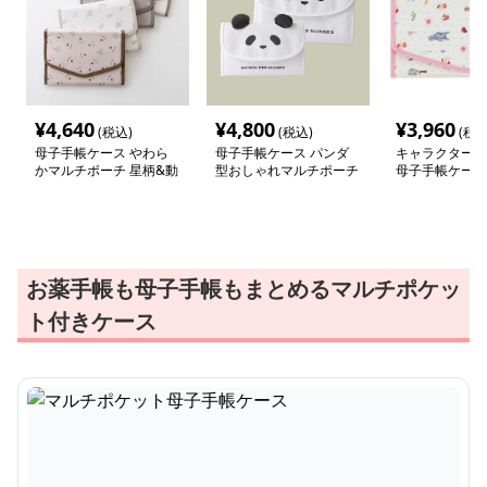
¥
4,640
¥
4,800
¥
3,960
(税込)
(税込)
(税込
母子手帳ケース やわら
母子手帳ケース パンダ
キャラクター柄
かマルチポーチ 星柄&動
型おしゃれマルチポーチ
母子手帳ケース
物プリント
お薬手帳も母子手帳もまとめるマルチポケッ
ト付きケース