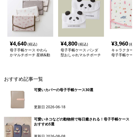
¥
4,640
¥
4,800
¥
3,960
(税込)
(税込)
(税込
母子手帳ケース やわら
母子手帳ケース パンダ
キャラクター柄
かマルチポーチ 星柄&動
型おしゃれマルチポーチ
母子手帳ケース
物プリント
おすすめ記事一覧
可愛いカバーの母子手帳ケース30選
更新日
2026-06-18
可愛いネコなどの動物柄で毎日癒される！母子手帳ケース
おすすめ5選
更新日
2026-08-08