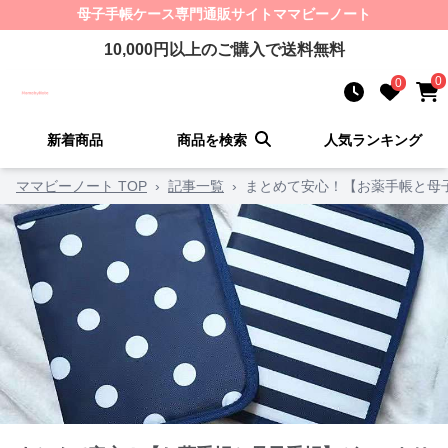
母子手帳ケース
専門通販サイト
ママビーノート
10,000
円以上のご購入で送料無料
0
0
新着商品
商品を検索
人気ランキング
ママビーノート TOP
›
記事一覧
›
まとめて安心！【お薬手帳と母