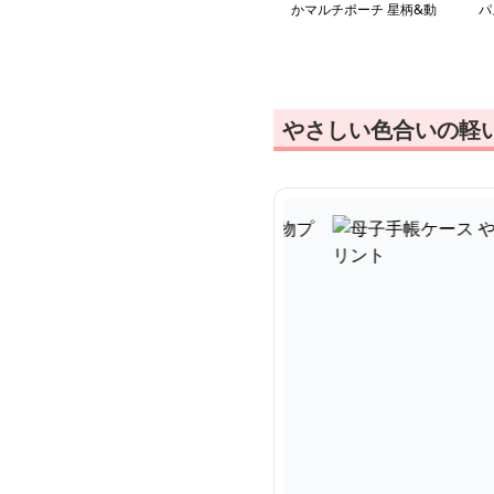
かマルチポーチ 星柄&動
パ
物プリント
やさしい色合いの軽