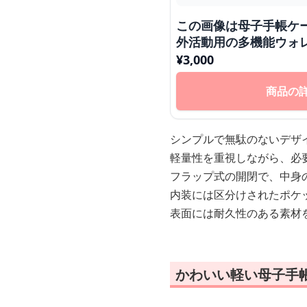
この画像は母子手帳ケ
外活動用の多機能ウォ
す。母子手帳ケースと
¥
3,000
で、ご指定の通りにや
ではありません。代わ
商品の
製品の実際の特徴につ
ます。
シンプルで無駄のないデザ
軽量性を重視しながら、必
フラップ式の開閉で、中身
内装には区分けされたポケ
表面には耐久性のある素材
かわいい軽い母子手