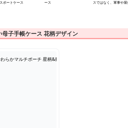
スポートケース
ース
スではなく、軍事や屋
活動用の多機能ウォレ
トやポーチのようです
母子手帳ケースとは異
る用途の製品なので、
指定の通りにや説明を
成するのは適切ではあ
い母子手帳ケース 花柄デザイン
ません。代わりに、画
に写っている製品の実
の特徴について説明さ
ていただきます。