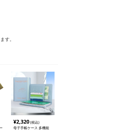
します。
¥
2,320
(税込)
ー
母子手帳ケース 多機能