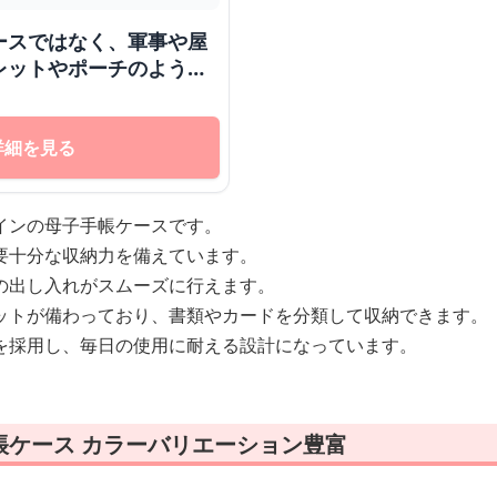
ースではなく、軍事や屋
レットやポーチのようで
は異なる用途の製品なの
説明を作成するのは適切
りに、画像に写っている
詳細を見る
いて説明させていただき
インの母子手帳ケースです。
要十分な収納力を備えています。
の出し入れがスムーズに行えます。
ットが備わっており、書類やカードを分類して収納できます。
を採用し、毎日の使用に耐える設計になっています。
帳ケース カラーバリエーション豊富