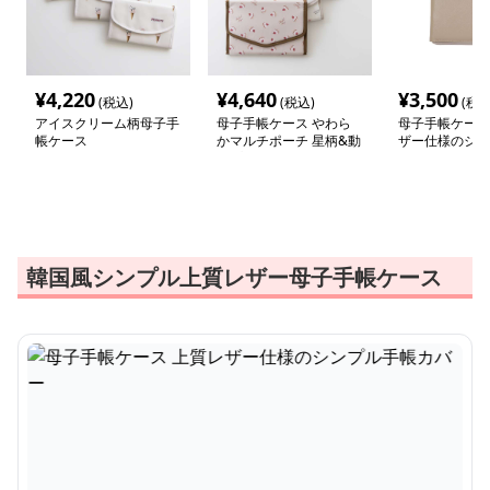
¥
4,220
¥
4,640
¥
3,500
(税込)
(税込)
(税込
アイスクリーム柄母子手
母子手帳ケース やわら
母子手帳ケース
帳ケース
かマルチポーチ 星柄&動
ザー仕様のシン
物プリント
カバー
韓国風シンプル上質レザー母子手帳ケース