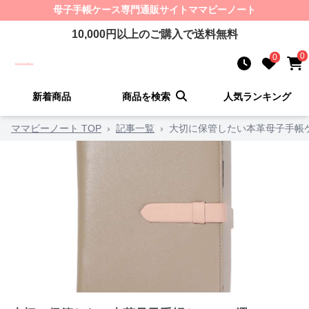
母子手帳ケース
専門通販サイト
ママビーノート
10,000
円以上のご購入で送料無料
0
0
新着商品
商品を検索
人気ランキング
ママビーノート TOP
›
記事一覧
›
大切に保管したい本革母子手帳ケ