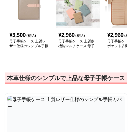
¥
3,500
¥
2,960
¥
2,960
(税込)
(税込)
(税込
母子手帳ケース 上質レ
母子手帳ケース 上質多
母子手帳ケース
ザー仕様のシンプル手帳
機能マルチケース 母子
ポケット多機能
カバー
手帳収納
トケース
本革仕様のシンプルで上品な母子手帳ケース