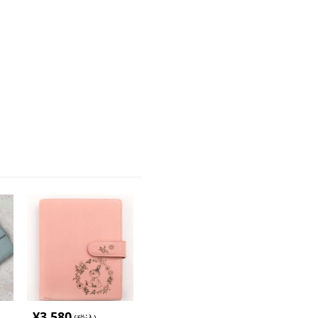
¥
3,580