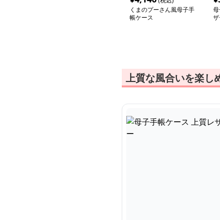
(税込)
くまのプーさん風母子手
母
帳ケース
ザ
カ
上質な風合いを楽し