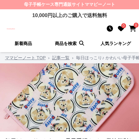
母子手帳ケース
専門通販サイト
ママビーノート
10,000
円以上のご購入で送料無料
0
0
新着商品
商品を検索
人気ランキング
ママビーノート TOP
›
記事一覧
›
毎日ほっこり♪ かわいい母子手