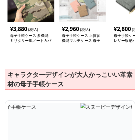
¥
3,880
¥
2,960
¥
2,800
(税込)
(税込)
(税込
母子手帳ケース 多機能
母子手帳ケース 上質多
母子手帳ケース
ミリタリー風ノートカバ
機能マルチケース 母子
レザー収納バッ
ー
手帳収納
キャラクターデザインが大人かっこいい革素
材の母子手帳ケース