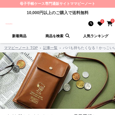
母子手帳ケース
専門通販サイト
ママビーノート
10,000
円以上のご購入で送料無料
0
0
新着商品
商品を検索
人気ランキング
ママビーノート TOP
›
記事一覧
›
パパも持ちたくなる！かっこい