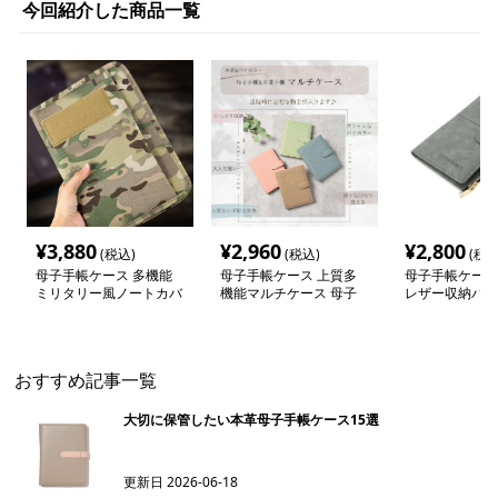
今回紹介した商品一覧
¥
3,880
¥
2,960
¥
2,800
(税込)
(税込)
(税込
母子手帳ケース 多機能
母子手帳ケース 上質多
母子手帳ケース
ミリタリー風ノートカバ
機能マルチケース 母子
レザー収納バッ
ー
手帳収納
おすすめ記事一覧
大切に保管したい本革母子手帳ケース15選
更新日
2026-06-18