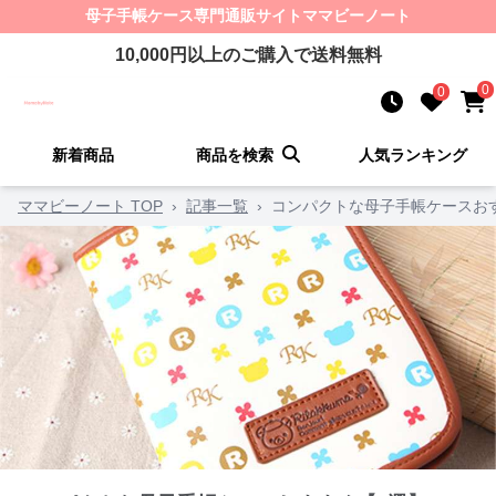
母子手帳ケース
専門通販サイト
ママビーノート
10,000
円以上のご購入で送料無料
0
0
新着商品
商品を検索
人気ランキング
ママビーノート TOP
›
記事一覧
›
コンパクトな母子手帳ケースお