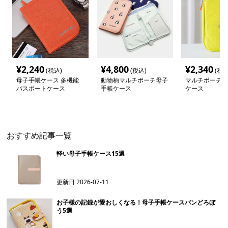
¥
2,240
¥
4,800
¥
2,340
(税込)
(税込)
(税込
母子手帳ケース 多機能
動物柄マルチポーチ母子
マルチポーチ型
パスポートケース
手帳ケース
ケース
おすすめ記事一覧
軽い母子手帳ケース15選
更新日
2026-07-11
お子様の記録が愛おしくなる！母子手帳ケースパンどろぼ
う5選