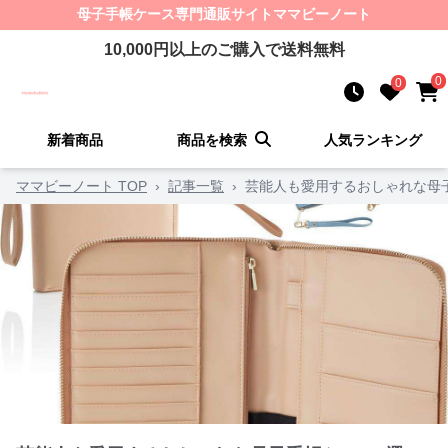
母子手帳ケース
専門通販サイト
ママビーノート
10,000
円以上のご購入で送料無料
0
0
新着商品
商品を検索
人気ランキング
ママビーノート TOP
›
記事一覧
›
芸能人も愛用するおしゃれな母