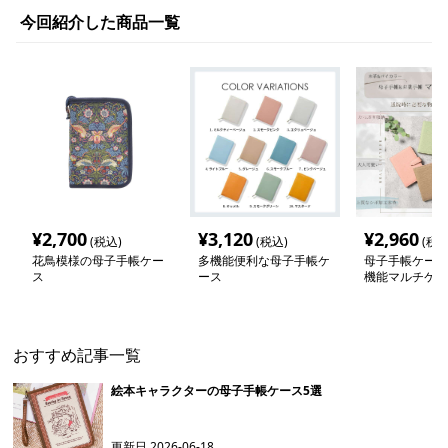
今回紹介した商品一覧
¥
2,700
¥
3,120
¥
2,960
(税込)
(税込)
(税込
花鳥模様の母子手帳ケー
多機能便利な母子手帳ケ
母子手帳ケース
ス
ース
機能マルチケー
手帳収納
おすすめ記事一覧
絵本キャラクターの母子手帳ケース5選
更新日
2026-06-18