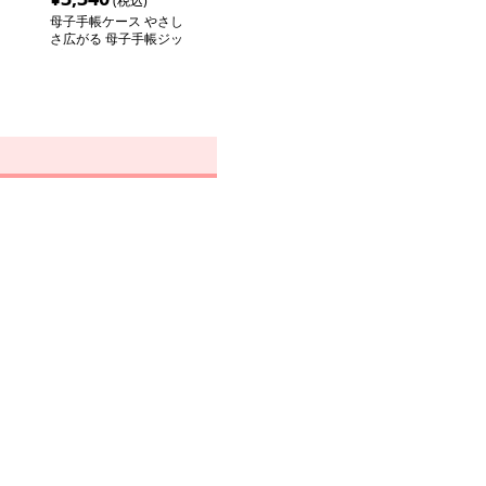
(税込)
母子手帳ケース やさし
さ広がる 母子手帳ジッ
プケース