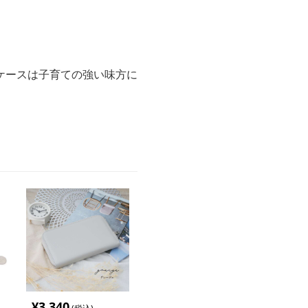
ケースは子育ての強い味方に
¥
3,340