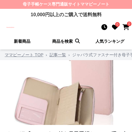
母子手帳ケース
専門通販サイト
ママビーノート
10,000
円以上のご購入で送料無料
0
0
新着商品
商品を検索
人気ランキング
ママビーノート TOP
›
記事一覧
›
ジャバラ式ファスナー付き母子