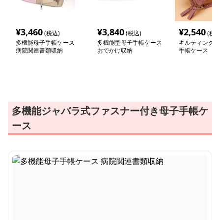
¥
3,460
¥
3,840
¥
2,540
(税込)
(税込)
(税込
多機能母子手帳ケース
多機能型母子手帳ケース
キルティングレ
病院関連書類収納
おでかけ収納
手帳ケース
多機能ジャバラ式ファスナー付き母子手帳ケ
ース