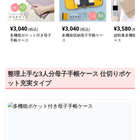
¥
3,040
¥
3,040
¥
3,580
(税込)
(税込)
(税込
多機能ポケット付き母子
多機能収納母子手帳ケー
超軽量多機能母
手帳ケース
ス
ース
整理上手な3人分母子手帳ケース 仕切りポケ
ット充実タイプ