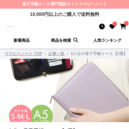
母子手帳ケース
専門通販サイト
ママビーノート
10,000
円以上のご購入で送料無料
0
0
新着商品
商品を検索
人気ランキング
ママビーノート TOP
›
記事一覧
›
3人分の母子手帳ケース【5選】