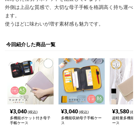
外側は上品な質感で、大切な母子手帳を格調高く持ち運べ
ます。
使うほどに味わいが増す素材感も魅力です。
今回紹介した商品一覧
¥
3,040
¥
3,040
¥
3,580
(税込)
(税込)
(税込
多機能ポケット付き母子
多機能収納母子手帳ケー
超軽量多機能母
手帳ケース
ス
ース