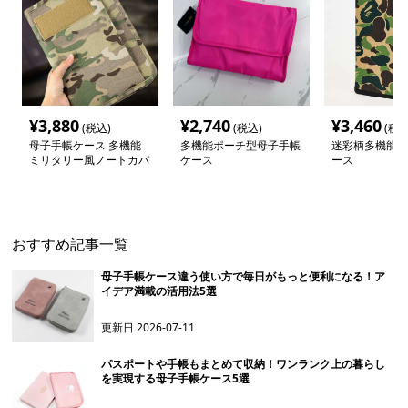
¥
3,880
¥
2,740
¥
3,460
(税込)
(税込)
(税込
母子手帳ケース 多機能
多機能ポーチ型母子手帳
迷彩柄多機能母
ミリタリー風ノートカバ
ケース
ース
ー
おすすめ記事一覧
母子手帳ケース違う使い方で毎日がもっと便利になる！ア
イデア満載の活用法5選
更新日
2026-07-11
パスポートや手帳もまとめて収納！ワンランク上の暮らし
を実現する母子手帳ケース5選