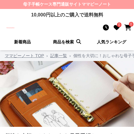
母子手帳ケース
専門通販サイト
ママビーノート
10,000
円以上のご購入で送料無料
0
0
新着商品
商品を検索
人気ランキング
ママビーノート TOP
›
記事一覧
›
個性を大切に！おしゃれな母子