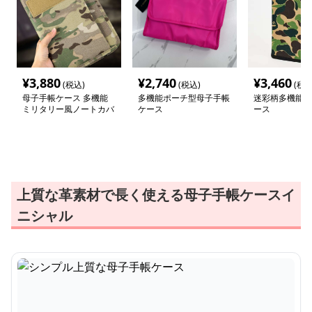
¥
3,880
¥
2,740
¥
3,460
(税込)
(税込)
(税込
母子手帳ケース 多機能
多機能ポーチ型母子手帳
迷彩柄多機能母
ミリタリー風ノートカバ
ケース
ース
ー
上質な革素材で長く使える母子手帳ケースイ
ニシャル