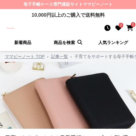
母子手帳ケース
専門通販サイト
ママビーノート
10,000
円以上のご購入で送料無料
0
0
新着商品
商品を検索
人気ランキング
ママビーノート TOP
›
記事一覧
›
子育てをサポートする母子手帳