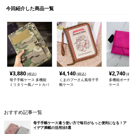
今回紹介した商品一覧
¥
3,880
¥
4,140
¥
2,740
(税込)
(税込)
(税込
母子手帳ケース 多機能
くまのプーさん風母子手
多機能ポーチ型
ミリタリー風ノートカバ
帳ケース
ケース
ー
おすすめ記事一覧
母子手帳ケース違う使い方で毎日がもっと便利になる！ア
イデア満載の活用法5選