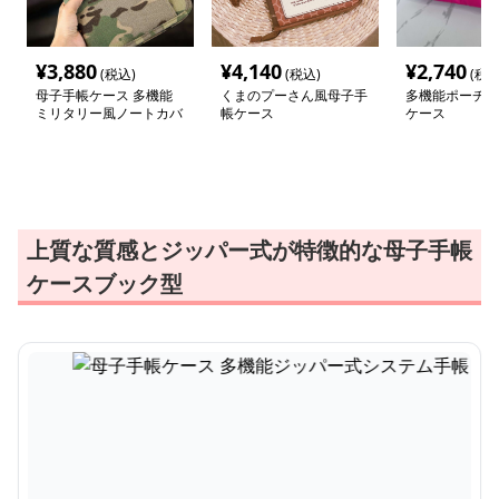
¥
3,880
¥
4,140
¥
2,740
(税込)
(税込)
(税込
母子手帳ケース 多機能
くまのプーさん風母子手
多機能ポーチ型
ミリタリー風ノートカバ
帳ケース
ケース
ー
上質な質感とジッパー式が特徴的な母子手帳
ケースブック型