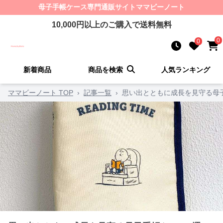
母子手帳ケース
専門通販サイト
ママビーノート
10,000
円以上のご購入で送料無料
0
0
新着商品
商品を検索
人気ランキング
ママビーノート TOP
›
記事一覧
›
思い出とともに成長を見守る母