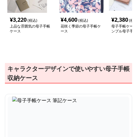
¥
3,220
¥
4,600
¥
2,380
(税込)
(税込)
(税込
上品な雰囲気の母子手帳
花咲く季節の母子手帳ケ
母子手帳ケース
ケース
ース
ンプル母子手帳
ース
キャラクターデザインで使いやすい母子手帳
収納ケース