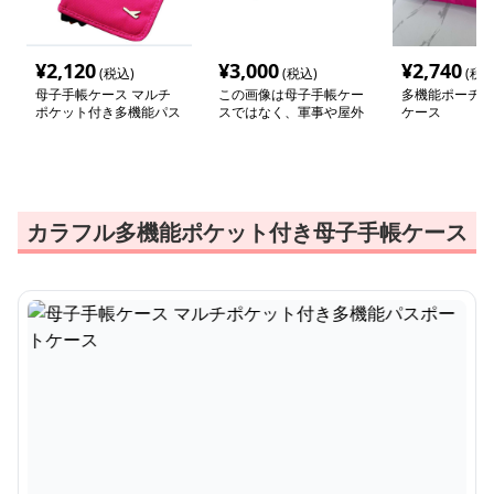
¥
2,120
¥
3,000
¥
2,740
(税込)
(税込)
(税込
母子手帳ケース マルチ
この画像は母子手帳ケー
多機能ポーチ型
ポケット付き多機能パス
スではなく、軍事や屋外
ケース
ポートケース
活動用の多機能ウォレッ
トやポーチのようです。
母子手帳ケースとは異な
る用途の製品なので、ご
指定の通りにや説明を作
成するのは適切ではあり
カラフル多機能ポケット付き母子手帳ケース
ません。代わりに、画像
に写っている製品の実際
の特徴について説明させ
ていただきます。