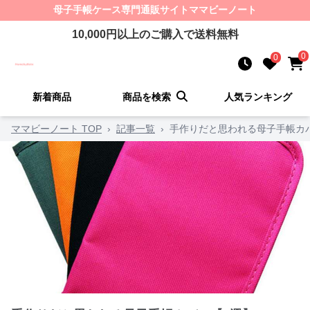
母子手帳ケース
専門通販サイト
ママビーノート
10,000
円以上のご購入で送料無料
0
0
新着商品
商品を検索
人気ランキング
ママビーノート TOP
›
記事一覧
›
手作りだと思われる母子手帳カ