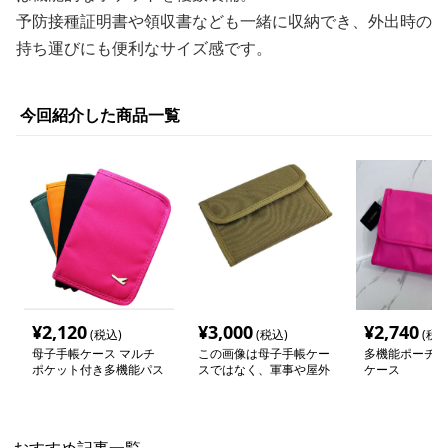
予防接種証明書や領収書なども一緒に収納でき、外出時の
持ち運びにも便利なサイズ感です。
今回紹介した商品一覧
¥
2,120
¥
3,000
¥
2,740
(税込)
(税込)
(税込
母子手帳ケース マルチ
この画像は母子手帳ケー
多機能ポーチ型
ポケット付き多機能パス
スではなく、軍事や屋外
ケース
ポートケース
活動用の多機能ウォレッ
トやポーチのようです。
母子手帳ケースとは異な
る用途の製品なので、ご