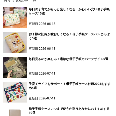
おすすめ記事一覧
指定の通りにや説明を作
成するのは適切ではあり
ません。代わりに、画像
毎日の子育てがもっと楽しくなる！かわいい安い母子手帳
に写っている製品の実際
ケース15選
の特徴について説明させ
ていただきます。
更新日
2026-06-18
お子様の記録が愛おしくなる！母子手帳ケースパンどろぼ
う5選
更新日
2026-06-18
毎日見るのが楽しみ！素敵な母子手帳カバーデザイン5選
更新日
2026-07-11
子育てライフをサポート！母子手帳ケース付録2024おすす
め5選
更新日
2026-07-11
母子手帳ケースいつまで使うか迷うあなたにおすすめする
10選