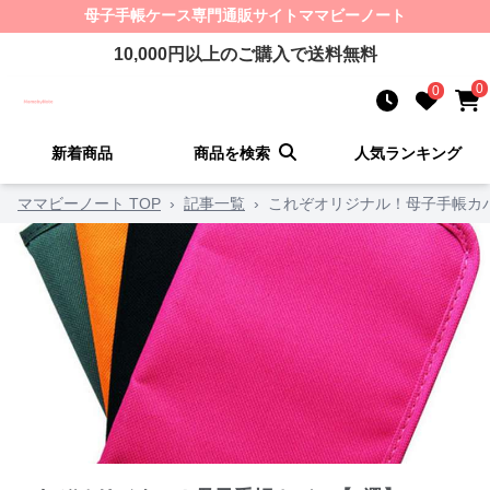
母子手帳ケース
専門通販サイト
ママビーノート
10,000
円以上のご購入で送料無料
0
0
新着商品
商品を検索
人気ランキング
ママビーノート TOP
›
記事一覧
›
これぞオリジナル！母子手帳カ