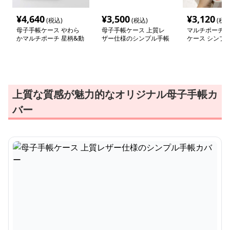
¥
4,640
¥
3,500
¥
3,120
(税込)
(税込)
(税込
母子手帳ケース やわら
母子手帳ケース 上質レ
マルチポーチ 
かマルチポーチ 星柄&動
ザー仕様のシンプル手帳
ケース シンプ
物プリント
カバー
上質な質感が魅力的なオリジナル母子手帳カ
バー