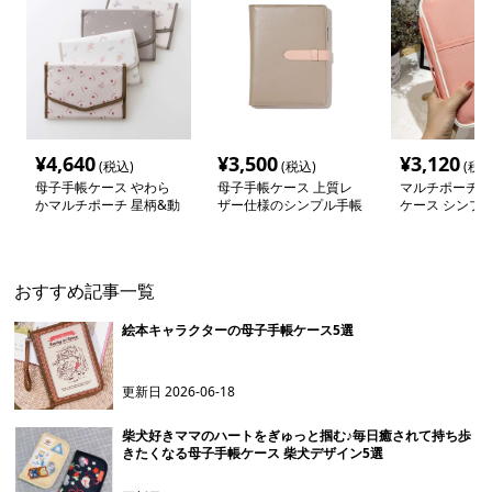
¥
4,640
¥
3,500
¥
3,120
(税込)
(税込)
(税込
母子手帳ケース やわら
母子手帳ケース 上質レ
マルチポーチ 
かマルチポーチ 星柄&動
ザー仕様のシンプル手帳
ケース シンプ
物プリント
カバー
おすすめ記事一覧
絵本キャラクターの母子手帳ケース5選
更新日
2026-06-18
柴犬好きママのハートをぎゅっと掴む♪毎日癒されて持ち歩
きたくなる母子手帳ケース 柴犬デザイン5選