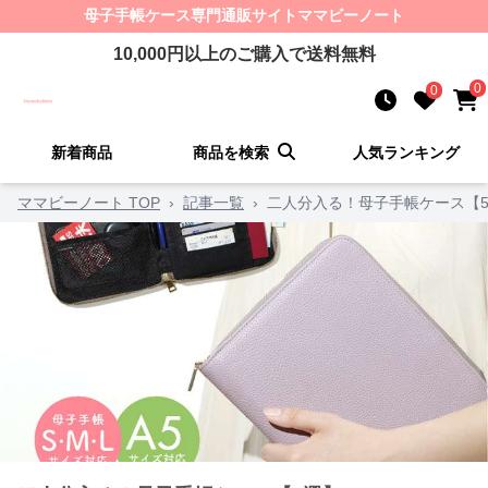
母子手帳ケース
専門通販サイト
ママビーノート
10,000
円以上のご購入で送料無料
0
0
新着商品
商品を検索
人気ランキング
ママビーノート TOP
›
記事一覧
›
二人分入る！母子手帳ケース【