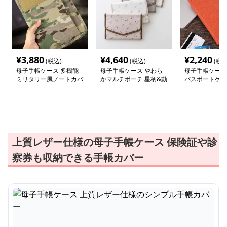
¥
3,880
¥
4,640
¥
2,240
(税込)
(税込)
(税込
母子手帳ケース 多機能
母子手帳ケース やわら
母子手帳ケース
ミリタリー風ノートカバ
かマルチポーチ 星柄&動
パスポートケー
ー
物プリント
上質レザー仕様の母子手帳ケース 保険証や診
察券も収納できる手帳カバー