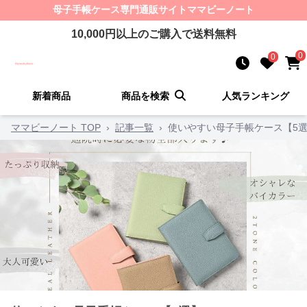
母子手帳ケース
専門通販サイト
ママビーノート
10,000
円以上のご購入で送料無料
0
0
新着商品
商品を検索
人気ランキング
ママビーノート TOP
›
記事一覧
›
使いやすい母子手帳ケース【5