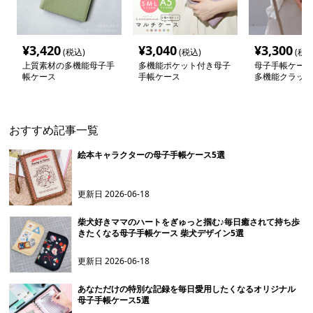
¥
3,420
¥
3,040
¥
3,300
(税込)
(税込)
(税込
上質素材の多機能母子手
多機能ポケット付き母子
母子手帳ケース
帳ケース
手帳ケース
多機能クラッチ
おすすめ記事一覧
絵本キャラクターの母子手帳ケース5選
更新日
2026-06-18
柴犬好きママのハートをぎゅっと掴む♪毎日癒されて持ち歩
きたくなる母子手帳ケース 柴犬デザイン5選
更新日
2026-06-18
あなただけの特別な記録を毎日愛用したくなるオリジナル
母子手帳ケース5選