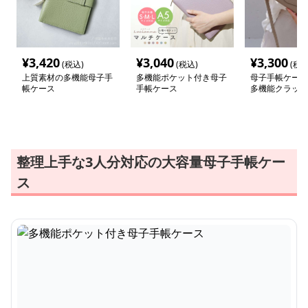
¥
3,420
¥
3,040
¥
3,300
(税込)
(税込)
(税込
上質素材の多機能母子手
多機能ポケット付き母子
母子手帳ケース
帳ケース
手帳ケース
多機能クラッチ
整理上手な3人分対応の大容量母子手帳ケー
ス