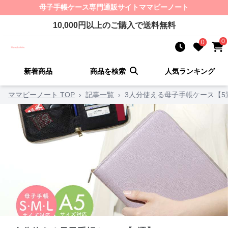
母子手帳ケース
専門通販サイト
ママビーノート
10,000
円以上のご購入で送料無料
0
0
新着商品
商品を検索
人気ランキング
ママビーノート TOP
›
記事一覧
›
3人分使える母子手帳ケース【5