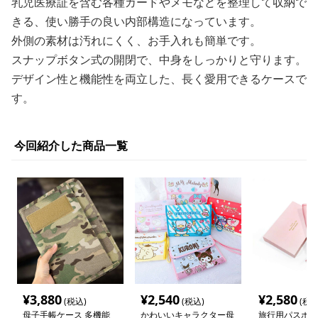
乳児医療証を含む各種カードやメモなどを整理して収納で
きる、使い勝手の良い内部構造になっています。
外側の素材は汚れにくく、お手入れも簡単です。
スナップボタン式の開閉で、中身をしっかりと守ります。
デザイン性と機能性を両立した、長く愛用できるケースで
す。
今回紹介した商品一覧
¥
3,880
¥
2,540
¥
2,580
(税込)
(税込)
(税込
母子手帳ケース 多機能
かわいいキャラクター母
旅行用パスポー