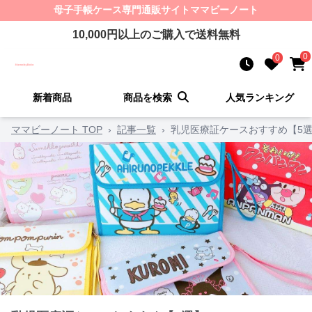
母子手帳ケース
専門通販サイト
ママビーノート
10,000
円以上のご購入で送料無料
0
0
新着商品
商品を検索
人気ランキング
ママビーノート TOP
›
記事一覧
›
乳児医療証ケースおすすめ【5